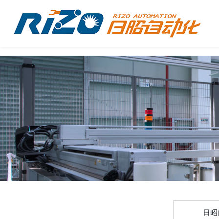
gtag('config', 'G-3BJ28HVB1F');
日昭